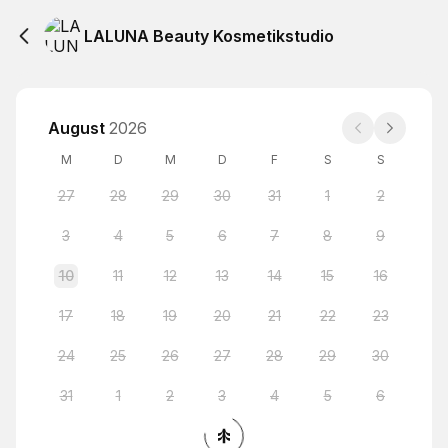
LALUNA Beauty Kosmetikstudio
August
2026
M
D
M
D
F
S
S
27
28
29
30
31
1
2
3
4
5
6
7
8
9
10
11
12
13
14
15
16
17
18
19
20
21
22
23
24
25
26
27
28
29
30
31
1
2
3
4
5
6