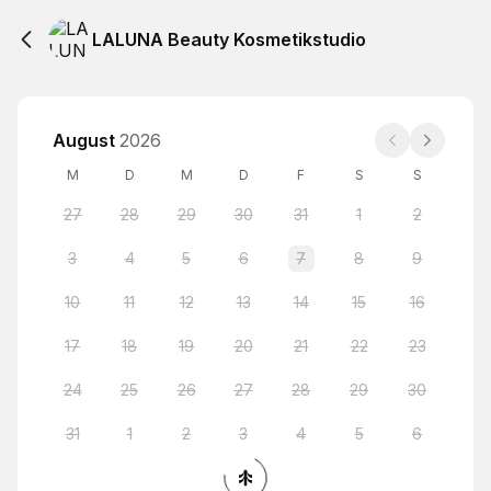
LALUNA Beauty Kosmetikstudio
August
2026
M
D
M
D
F
S
S
27
28
29
30
31
1
2
3
4
5
6
7
8
9
10
11
12
13
14
15
16
17
18
19
20
21
22
23
24
25
26
27
28
29
30
31
1
2
3
4
5
6