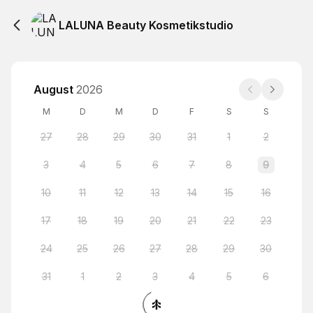
LALUNA Beauty Kosmetikstudio
August
2026
M
D
M
D
F
S
S
27
28
29
30
31
1
2
3
4
5
6
7
8
9
10
11
12
13
14
15
16
17
18
19
20
21
22
23
24
25
26
27
28
29
30
31
1
2
3
4
5
6