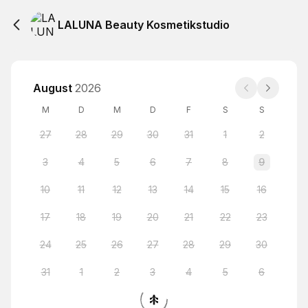
LALUNA Beauty Kosmetikstudio
August
2026
M
D
M
D
F
S
S
27
28
29
30
31
1
2
3
4
5
6
7
8
9
10
11
12
13
14
15
16
17
18
19
20
21
22
23
24
25
26
27
28
29
30
31
1
2
3
4
5
6