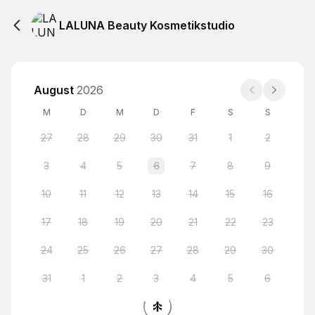
LALUNA Beauty Kosmetikstudio
August
2026
M
D
M
D
F
S
S
27
28
29
30
31
1
2
3
4
5
6
7
8
9
10
11
12
13
14
15
16
17
18
19
20
21
22
23
24
25
26
27
28
29
30
31
1
2
3
4
5
6