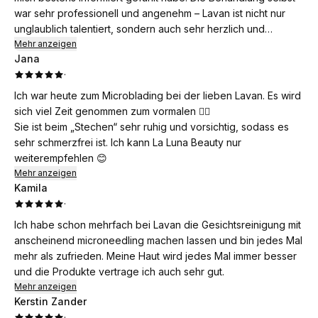
war sehr professionell und angenehm – Lavan ist nicht nur
unglaublich talentiert, sondern auch sehr herzlich und
einfühlsam. Das Ergebnis hat meine Erwartungen übertroffen:
Mehr anzeigen
Jana
ich bin mit meinen Augenbrauen sehr glücklich. Ich kann
·
Lavan wärmstens weiterempfehlen.
Ich war heute zum Microblading bei der lieben Lavan. Es wird
sich viel Zeit genommen zum vormalen 👍🏻
Sie ist beim „Stechen“ sehr ruhig und vorsichtig, sodass es
sehr schmerzfrei ist. Ich kann La Luna Beauty nur
weiterempfehlen 😊
Mehr anzeigen
Kamila
·
Ich habe schon mehrfach bei Lavan die Gesichtsreinigung mit
anscheinend microneedling machen lassen und bin jedes Mal
mehr als zufrieden. Meine Haut wird jedes Mal immer besser
und die Produkte vertrage ich auch sehr gut.
Mehr anzeigen
Kerstin Zander
·