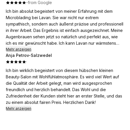
·
·
from Google
Augenbrauen sehen jetzt natürlich aus, sind perfekt definiert
und passen perfekt zu meinem Gesicht. Auch nach der
Ich bin absolut begeistert von meiner Erfahrung mit dem
Behandlung gab es keine Rötungen oder Schwellungen. Ich
Microblading bei Lavan. Sie war nicht nur extrem
bin sehr zufrieden und kann diese Behandlung und die liebe
sympathisch, sondern auch äußerst präzise und professionell
Lavan empfehlen!
in ihrer Arbeit. Das Ergebnis ist einfach ausgezeichnet. Meine
Augenbrauen sehen jetzt so natürlich und perfekt aus, wie
ich es mir gewünscht habe. Ich kann Lavan nur wärmstens
empfehlen. Vielen Dank für die großartige Arbeit und die
Mehr anzeigen
Anja Petrov-Salzwedel
freundliche Atmosphäre. ❤️
·
Ich bin wirklich begeistert von diesem hübschen kleinen
Beauty-Salon mit Wohlfühlatmosphäre. Es wird viel Wert auf
die Qualität der Arbeit gelegt, man wird ausgesprochen
freundlich und herzlich behandelt. Das Wohl und die
Zufriedenheit der Kunden steht hier an erster Stelle, und das
zu einem absolut fairen Preis. Herzlichen Dank!
Mehr anzeigen