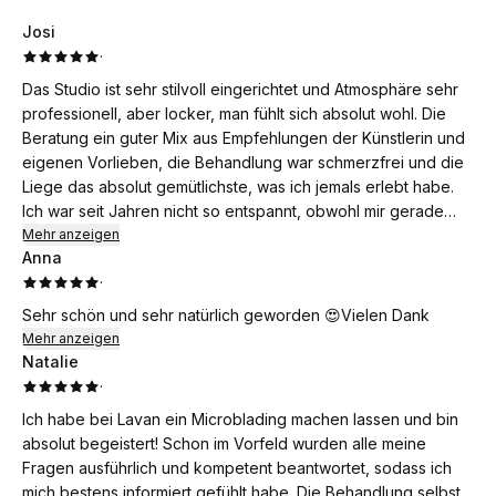
Josi
·
Das Studio ist sehr stilvoll eingerichtet und Atmosphäre sehr
professionell, aber locker, man fühlt sich absolut wohl. Die
Beratung ein guter Mix aus Empfehlungen der Künstlerin und
eigenen Vorlieben, die Behandlung war schmerzfrei und die
Liege das absolut gemütlichste, was ich jemals erlebt habe.
Ich war seit Jahren nicht so entspannt, obwohl mir gerade
mehrfach Nadeln ins Gesicht gestochen wurden. Und das
Mehr anzeigen
Anna
Ergebnis ist einfach perfekt! Sieht super natürlich aus und
·
keine Rötungen oder Juckreiz oder irgendwelche
Heilungssymptome, als wäre es schon immer so gewesen.
Sehr schön und sehr natürlich geworden 😍Vielen Dank
Mehr anzeigen
Natalie
·
Ich habe bei Lavan ein Microblading machen lassen und bin
absolut begeistert! Schon im Vorfeld wurden alle meine
Fragen ausführlich und kompetent beantwortet, sodass ich
mich bestens informiert gefühlt habe. Die Behandlung selbst