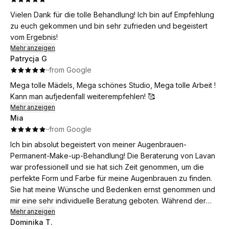
Vielen Dank für die tolle Behandlung! Ich bin auf Empfehlung
zu euch gekommen und bin sehr zufrieden und begeistert
vom Ergebnis!
Mehr anzeigen
Patrycja G
·
·
from Google
Mega tolle Mädels, Mega schönes Studio, Mega tolle Arbeit !
Kann man aufjedenfall weiterempfehlen! 🥰
Mehr anzeigen
Mia
·
·
from Google
Ich bin absolut begeistert von meiner Augenbrauen-
Permanent-Make-up-Behandlung! Die Beraterung von Lavan
war professionell und sie hat sich Zeit genommen, um die
perfekte Form und Farbe für meine Augenbrauen zu finden.
Sie hat meine Wünsche und Bedenken ernst genommen und
mir eine sehr individuelle Beratung geboten. Während der
Behandlung war es nahezu schmerzfrei, und ich fühlte mich
Mehr anzeigen
Dominika T.
stets gut aufgehoben. Das Ergebnis ist einfach super – meine