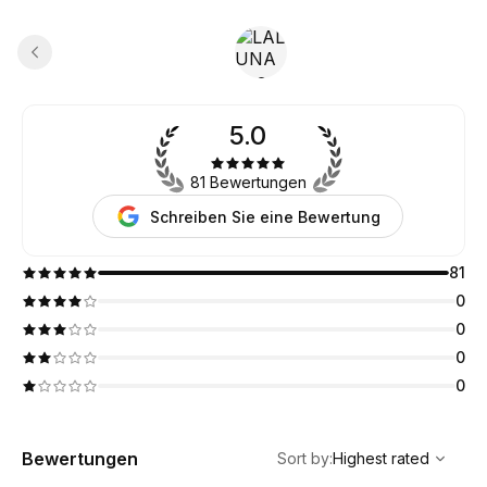
5.0
81 Bewertungen
Schreiben Sie eine Bewertung
81
0
0
0
0
,
Highest rated
Sort
Bewertungen
Sort by
:
Highest rated