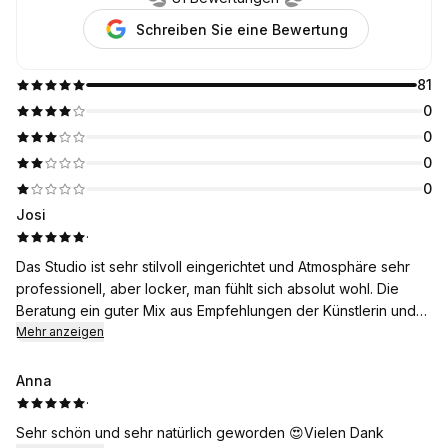
Schreiben Sie eine Bewertung
81
0
0
0
0
Josi
·
Das Studio ist sehr stilvoll eingerichtet und Atmosphäre sehr
professionell, aber locker, man fühlt sich absolut wohl. Die
Beratung ein guter Mix aus Empfehlungen der Künstlerin und
eigenen Vorlieben, die Behandlung war schmerzfrei und die
Mehr anzeigen
Liege das absolut gemütlichste, was ich jemals erlebt habe. Ich
war seit Jahren nicht so entspannt, obwohl mir gerade
Anna
mehrfach Nadeln ins Gesicht gestochen wurden. Und das
·
Ergebnis ist einfach perfekt! Sieht super natürlich aus und
Sehr schön und sehr natürlich geworden 😍Vielen Dank
keine Rötungen oder Juckreiz oder irgendwelche