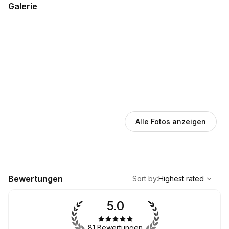
Galerie
Alle Fotos anzeigen
,
Highest rated
Sort
Bewertungen
Sort by
:
Highest rated
5.0
81 Bewertungen