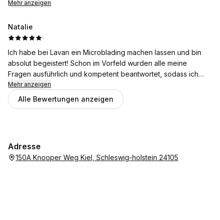
Mehr anzeigen
Heilungssymptome, als wäre es schon immer so gewesen.
Natalie
·
Ich habe bei Lavan ein Microblading machen lassen und bin
absolut begeistert! Schon im Vorfeld wurden alle meine
Fragen ausführlich und kompetent beantwortet, sodass ich
mich bestens informiert gefühlt habe. Die Behandlung selbst
Mehr anzeigen
war sehr professionell und angenehm – Lavan ist nicht nur
Alle Bewertungen anzeigen
unglaublich talentiert, sondern auch sehr herzlich und
einfühlsam. Das Ergebnis hat meine Erwartungen übertroffen:
ich bin mit meinen Augenbrauen sehr glücklich. Ich kann Lavan
wärmstens weiterempfehlen.
Adresse
150A Knooper Weg Kiel, Schleswig-holstein 24105