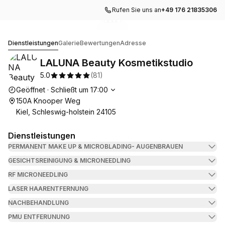
Rufen Sie uns an
+49 176 21835306
Zur Galerie gehen
Zur Galerie gehen
Zur Galerie gehen
Zur Galerie gehen
1
2
3
4
LALUNA Beauty Kosmetikstudio
Dienstleistungen
Galerie
Bewertungen
Adresse
LALUNA Beauty Kosmetikstudio
5.0
(
81
)
Die Öffnungszeiten
Geöffnet
·
Schließt um
17:00
150A Knooper Weg
Kiel, Schleswig-holstein 24105
Dienstleistungen
PERMANENT MAKE UP & MICROBLADING- AUGENBRAUEN
GESICHTSREINIGUNG & MICRONEEDLING
RF MICRONEEDLING
LASER HAARENTFERNUNG
NACHBEHANDLUNG
PMU ENTFERUNUNG